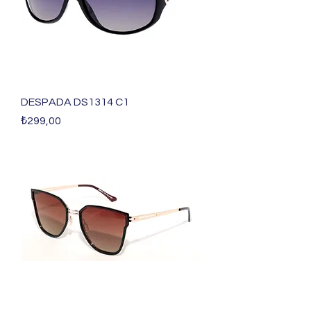
DESPADA DS1314 C1
Fiyat
₺299,00