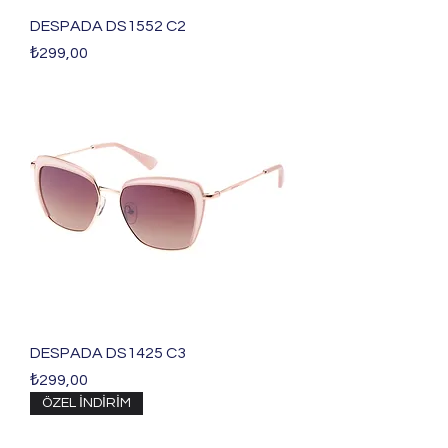
DESPADA DS1552 C2
Fiyat
₺299,00
DESPADA DS1425 C3
Fiyat
₺299,00
ÖZEL İNDİRİM