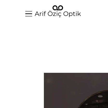
Arif Öziç Optik
Arif Öziç Optik