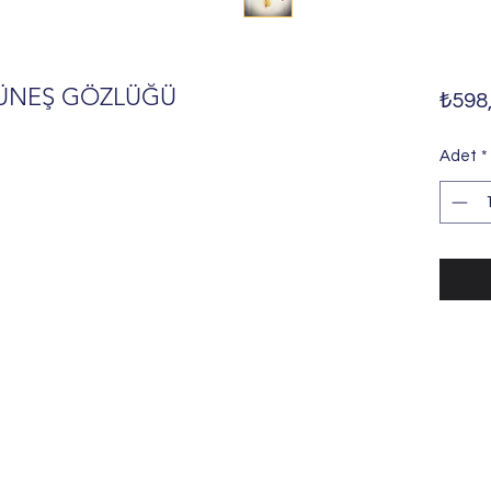
GÜNEŞ GÖZLÜĞÜ
₺598
Adet
*