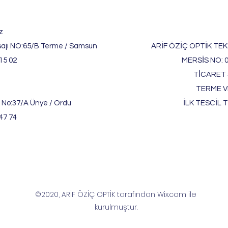
z
ajı NO:65/B Terme / Samsun
ARİF ÖZİÇ OPTİK TEKS
15 02
MERSİS NO: 
TİCARET S
TERME V
 No:37/A Ünye / Ordu
İLK TESCİL T
47 74
©2020, ARİF ÖZİÇ OPTİK tarafından Wix.com ile
kurulmuştur.