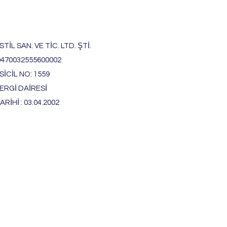
TİL SAN. VE TİC. LTD. ŞTİ.
0470032555600002
İCİL NO: 1559
ERGİ DAİRESİ
ARİHİ : 03.04.2002