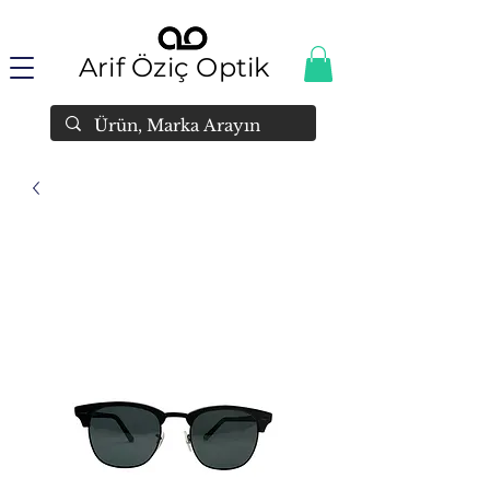
Arif Öziç Optik