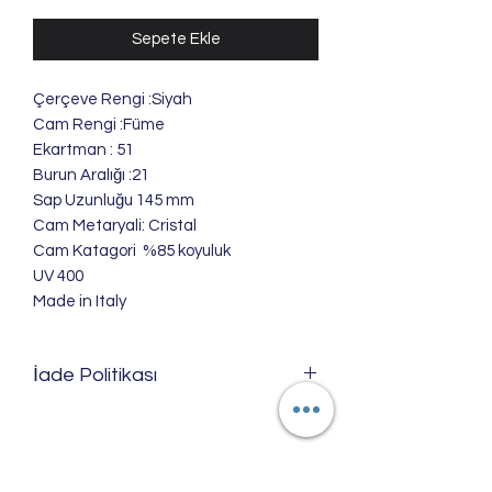
Sepete Ekle
Çerçeve Rengi :Siyah
Cam Rengi :Füme
Ekartman : 51
Burun Aralığı :21
Sap Uzunluğu 145 mm
Cam Metaryali: Cristal
Cam Katagori %85 koyuluk
UV 400
Made in Italy
İade Politikası
Ürünlerimizi; satılabilir özelliği
bozulmadığı ve zarar görmediği
takdirde 6502 sayılı kanun hükümlerine