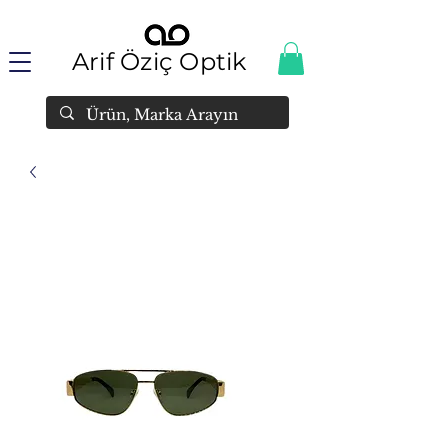
Arif Öziç Optik