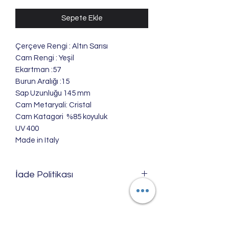
Sepete Ekle
Çerçeve Rengi : Altın Sarısı
Cam Rengi : Yeşil
Ekartman :57
Burun Aralığı :15
Sap Uzunluğu 145 mm
Cam Metaryali: Cristal
Cam Katagori %85 koyuluk
UV 400
Made in Italy
İade Politikası
Ürünlerimizi; satılabilir özelliği
bozulmadığı ve zarar görmediği
takdirde 6502 sayılı kanun hükümlerine