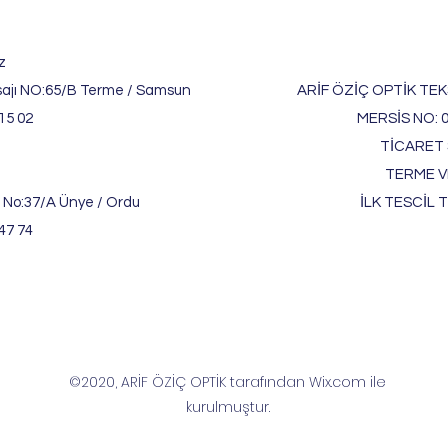
z
ajı NO:65/B Terme / Samsun
ARİF ÖZİÇ OPTİK TEKS
15 02
MERSİS NO: 
TİCARET S
TERME V
 No:37/A Ünye / Ordu
İLK TESCİL T
47 74
©2020, ARİF ÖZİÇ OPTİK tarafından Wix.com ile
kurulmuştur.