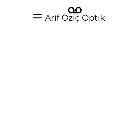
Arif Öziç Optik
Arif Öziç Optik