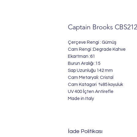
Captain Brooks CBS212
Çerçeve Rengi : Gümüş
Cam Rengi :Degrade Kahve
Ekartman :61
Burun Aralığı :15
Sap Uzunluğu 142 mm
Cam Metaryali: Cristal
Cam Katagori %85 koyuluk
UV 400 İçten Antirefle
Made in Italy
İade Politikası