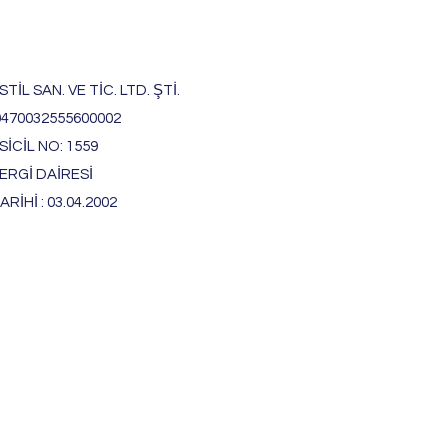
TİL SAN. VE TİC. LTD. ŞTİ.
0470032555600002
İCİL NO: 1559
ERGİ DAİRESİ
ARİHİ : 03.04.2002