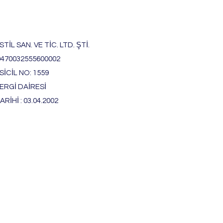
TİL SAN. VE TİC. LTD. ŞTİ.
0470032555600002
İCİL NO: 1559
ERGİ DAİRESİ
ARİHİ : 03.04.2002