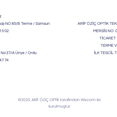
z
ajı NO:65/B Terme / Samsun
ARİF ÖZİÇ OPTİK TEKS
15 02
MERSİS NO: 
TİCARET S
TERME V
 No:37/A Ünye / Ordu
İLK TESCİL T
47 74
©2020, ARİF ÖZİÇ OPTİK tarafından Wix.com ile
kurulmuştur.