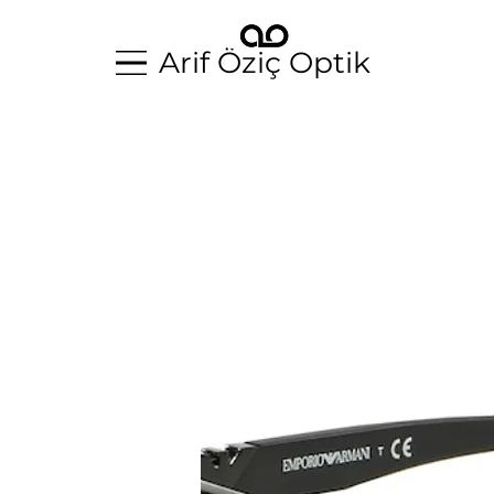
Arif Öziç Optik
Arif Öziç Optik