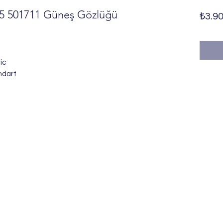
5 501711 Güneş Gözlüğü
₺3.90
ic
ndart