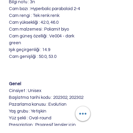
Bilgi notu : 3n
Cam bazı : Hyperbolic paraboloid 2-4
Cam rengi : Tek renk renk
Cam yüksekliği : 42.0, 46.0
Cam malzemesi : Poliamit biyo
Cam güneş özelliği : Ve004 - dark
green
Işık geçirgenliği : 14.9
Cam genişliği : 50.0, 53.0
Genel
Cinsiyet : Unisex
Başlatma tarihi kodu : 202302, 202302
Pazarlama konusu : Evolution
Yaş grubu : Yetişkin
Yüz şekli : Oval-round
Prescription : Progresif lensler için
uygundur