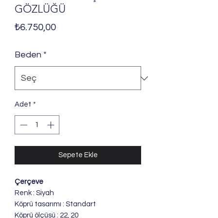
GÖZLÜĞÜ
Fiyat
₺6.750,00
Beden
*
Adet
*
Sepete Ekle
Çerçeve
Renk : Siyah
Köprü tasarımı : Standart
Köprü ölçüsü : 22, 20