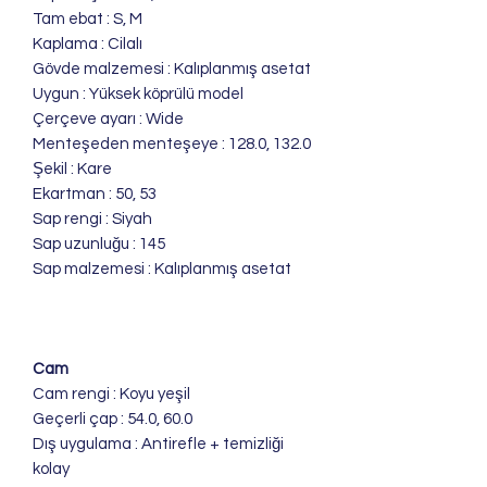
Tam ebat : S, M
Kaplama : Cilalı
Gövde malzemesi : Kalıplanmış asetat
Uygun : Yüksek köprülü model
Çerçeve ayarı : Wide
Menteşeden menteşeye : 128.0, 132.0
Şekil : Kare
Ekartman : 50, 53
Sap rengi : Siyah
Sap uzunluğu : 145
Sap malzemesi : Kalıplanmış asetat
Cam
Cam rengi : Koyu yeşil
Geçerli çap : 54.0, 60.0
Dış uygulama : Antirefle + temizliği
kolay