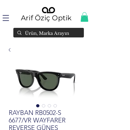
Arif Öziç Optik
RAYBAN RB0502-S
6677/VR WAYFARER
REVERSE GÜNEŞ