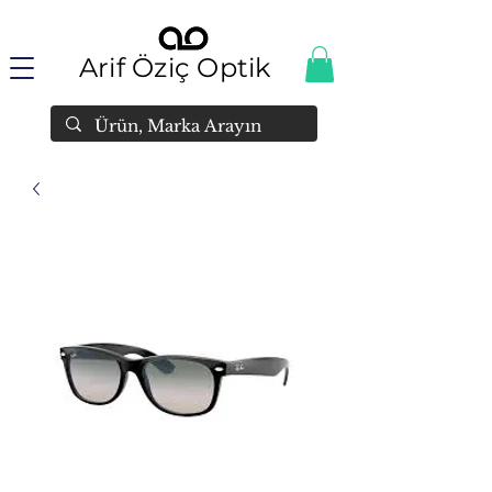
Arif Öziç Optik