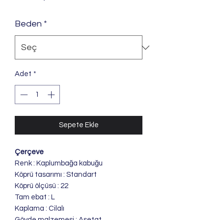
Beden
*
Adet
*
Sepete Ekle
Çerçeve
Renk : Kaplumbağa kabuğu
Köprü tasarımı : Standart
Köprü ölçüsü : 22
Tam ebat : L
Kaplama : Cilalı
Gövde malzemesi : Asetat