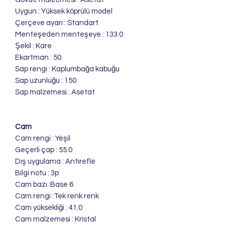
Uygun : Yüksek köprülü model
Çerçeve ayarı : Standart
Menteşeden menteşeye : 133.0
Şekil : Kare
Ekartman : 50
Sap rengi : Kaplumbağa kabuğu
Sap uzunluğu : 150
Sap malzemesi : Asetat
Cam
Cam rengi : Yeşil
Geçerli çap : 55.0
Dış uygulama : Antirefle
Bilgi notu : 3p
Cam bazı :Base 6
Cam rengi :Tek renk renk
Cam yüksekliği : 41.0
Cam malzemesi : Kristal