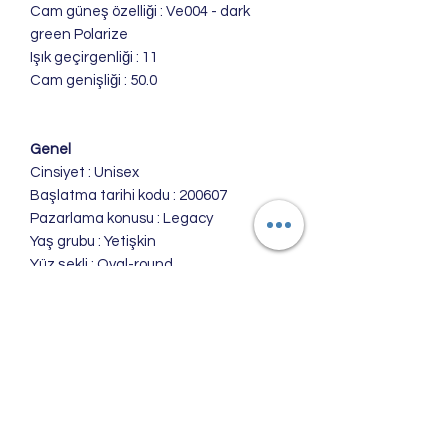
Cam güneş özelliği : Ve004 - dark
green Polarize
Işık geçirgenliği : 11
Cam genişliği : 50.0
Genel
Cinsiyet : Unisex
Başlatma tarihi kodu : 200607
Pazarlama konusu : Legacy
Yaş grubu : Yetişkin
Yüz şekli : Oval-round
Prescription : Progresif lensler için
uygundur
Sürüş ve Yol kullanımı için uygundur
Merkez