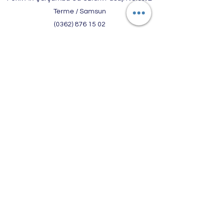
Terme / Samsun
(0362) 876 15 02
Şube
Kaledere Mh Ortaçarşı Cd No:37/A Ünye /
Ordu
(0452) 323 47 74
ARİF ÖZİÇ OPTİK TEKSTİL SAN. VE TİC. LTD. ŞTİ.
MERSİS NO:
0470032555600002
TİCARET SİCİL NO: 1559
TERME VERGİ DAİRESİ
İLK TESCİL TARİHİ :
03.04.2002
©2020, ARİF ÖZİÇ OPTİK tarafından Wix.com ile
kurulmuştur.