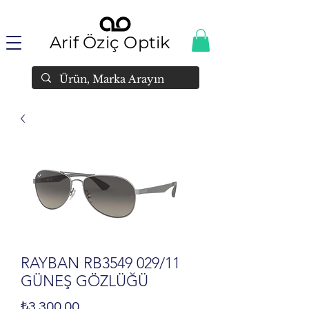
Arif Öziç Optik
RAYBAN RB3549 029/11
GÜNEŞ GÖZLÜĞÜ
Fiyat
₺3.300,00