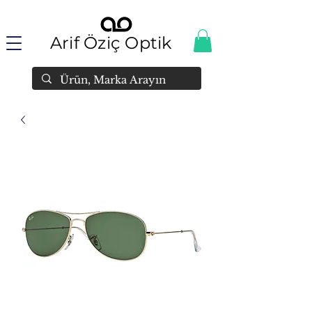
Arif Öziç Optik