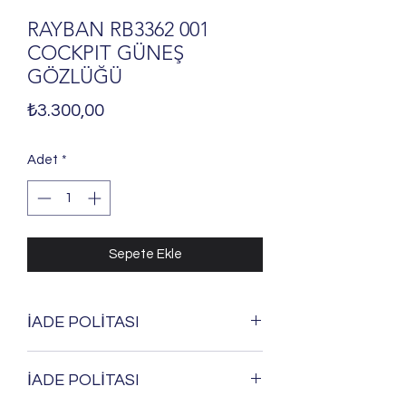
RAYBAN RB3362 001
COCKPIT GÜNEŞ
GÖZLÜĞÜ
Fiyat
₺3.300,00
Adet
*
Sepete Ekle
İADE POLİTASI
Ürünlerimizi; satılabilir özelliği
İADE POLİTASI
bozulmadığı ve zarar görmediği
takdirde 6502 sayılı kanun hükümlerine