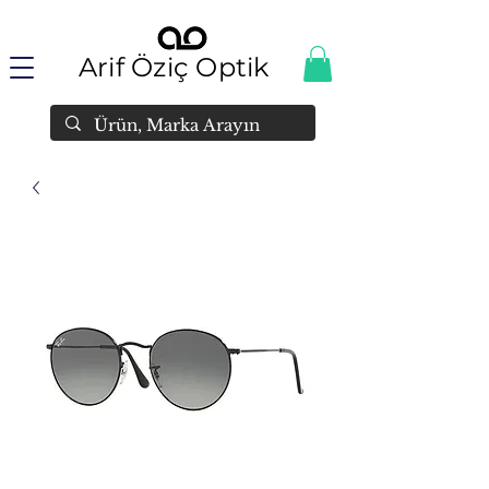
Arif Öziç Optik