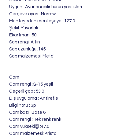
Uygun : Ayarlanabilir burun yastıkları
Çerçeve ayarı : Narrow
Menteşeden menteşeye : 127.0
Şekil: Yuvarlak
Ekartman: 50
Sap rengi :Altın
Sap uzunluğu :145
Sap malzemesi :Metal
Cam
Cam rengi :G-15 yeşil
Geçerli çap : 53.0
Dış uygulama : Antirefle
Bilgi notu : 3p
Cam bazı : Base 6
Cam rengi : Tek renk renk
Cam yüksekliği :47.0
Cam malzemesi: Kristal