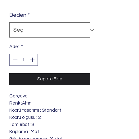
Beden
*
Adet
*
Sepete Ekle
Çerçeve
Renk :Altın
Köprü tasarımı : Standart
Köprü ölçüsü : 21
Tam ebat :S
Kaplama : Mat
Gövde malzemesi : Metal