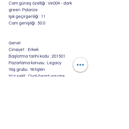
Cam güneş özelliği : Ve004 - dark
green Polarize
Işık geçirgenliği : 11
Cam genişliği : 50.0
Genel
Cinsiyet : Erkek
Başlatma tarihi kodu : 201501
Pazarlama konusu : Legacy
Yaş grubu : Yetişkin
Yüz şekli : Oval-heart-square
Prescription : Progresif lensler için
uygundur
Sürüş ve Yol kullanımı için uygundur
Merkez