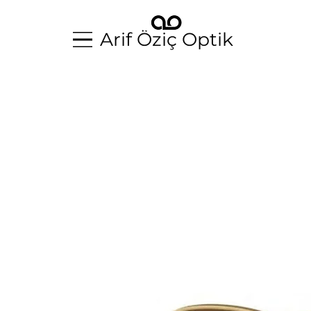
Arif Öziç Optik
Arif Öziç Optik