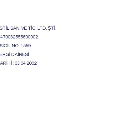
TİL SAN. VE TİC. LTD. ŞTİ.
0470032555600002
İCİL NO: 1559
ERGİ DAİRESİ
ARİHİ : 03.04.2002