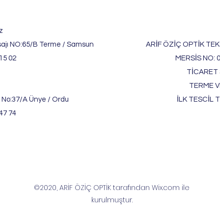
z
ajı NO:65/B Terme / Samsun
ARİF ÖZİÇ OPTİK TEKS
15 02
MERSİS NO: 
TİCARET S
TERME V
 No:37/A Ünye / Ordu
İLK TESCİL T
47 74
©2020, ARİF ÖZİÇ OPTİK tarafından Wix.com ile
kurulmuştur.