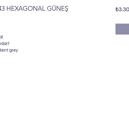
/43 HEXAGONAL GÜNEŞ
₺3.30
al
ndart
ient grey