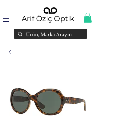
Arif Öziç Optik