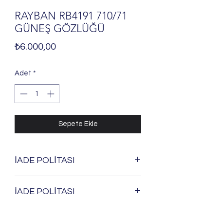
RAYBAN RB4191 710/71
GÜNEŞ GÖZLÜĞÜ
Fiyat
₺6.000,00
Adet
*
Sepete Ekle
İADE POLİTASI
Ürünlerimizi; satılabilir özelliği
İADE POLİTASI
bozulmadığı ve zarar görmediği
takdirde 6502 sayılı kanun hükümlerine
Ürünlerimizi; satılabilir özelliği
göre hiçbir sebep göstermeksizin iade