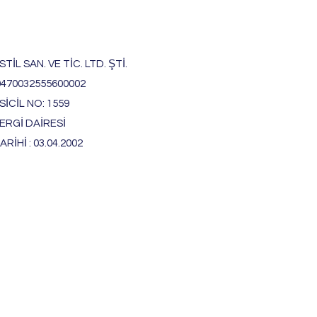
TİL SAN. VE TİC. LTD. ŞTİ.
0470032555600002
İCİL NO: 1559
ERGİ DAİRESİ
ARİHİ : 03.04.2002