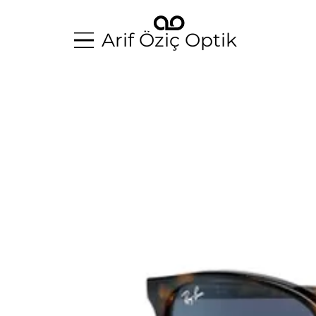
Arif Öziç Optik
Arif Öziç Optik