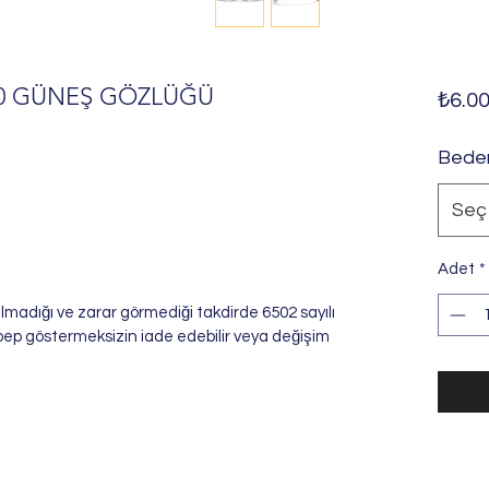
80 GÜNEŞ GÖZLÜĞÜ
₺6.00
Bede
Seç
Adet
*
ozulmadığı ve zarar görmediği takdirde 6502 sayılı
bep göstermeksizin iade edebilir veya değişim