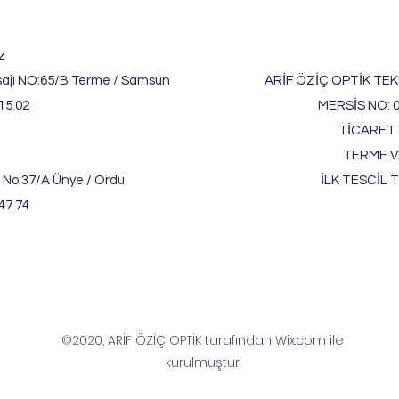
z
ajı NO:65/B Terme / Samsun
ARİF ÖZİÇ OPTİK TEKS
15 02
MERSİS NO: 
TİCARET S
TERME V
 No:37/A Ünye / Ordu
İLK TESCİL T
47 74
©2020, ARİF ÖZİÇ OPTİK tarafından Wix.com ile
kurulmuştur.