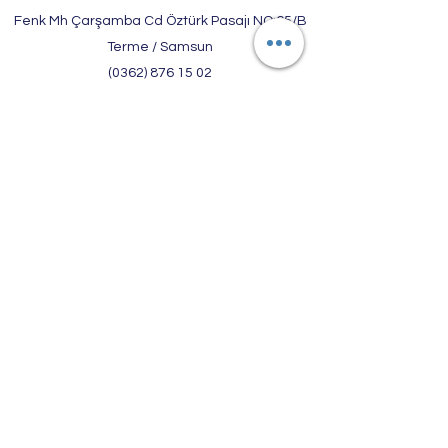
Fenk Mh Çarşamba Cd Öztürk Pasajı NO:65/B
Terme / Samsun
(0362) 876 15 02
Şube
Kaledere Mh Ortaçarşı Cd No:37/A Ünye /
Ordu
(0452) 323 47 74
ARİF ÖZİÇ OPTİK TEKSTİL SAN. VE TİC. LTD. ŞTİ.
MERSİS NO:
0470032555600002
TİCARET SİCİL NO: 1559
TERME VERGİ DAİRESİ
İLK TESCİL TARİHİ :
03.04.2002
©2020, ARİF ÖZİÇ OPTİK tarafından Wix.com ile
kurulmuştur.