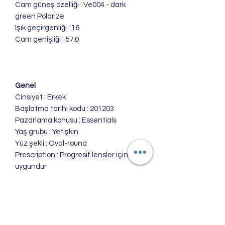
Cam güneş özelliği : Ve004 - dark
green Polarize
Işık geçirgenliği : 16
Cam genişliği : 57.0
Genel
Cinsiyet : Erkek
Başlatma tarihi kodu : 201203
Pazarlama konusu : Essentials
Yaş grubu : Yetişkin
Yüz şekli : Oval-round
Prescription : Progresif lensler için
uygundur
Sürüş ve Yol kullanımı için uygundur
İade Politikası