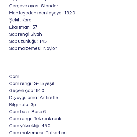
Çerçeve ayarı : Standart
Menteşeden menteşeye : 132.0
Şekil : Kare
57
Ekartman :
Sap rengi :Siyah
Sap uzunluğu : 145
Sap malzemesi : Naylon
Cam
Cam rengi : G-15 yeşil
Geçerli çap : 64.0
Dış uygulama : Antirefle
Bilgi notu : 3p
Cam bazı : Base 6
Cam rengi : Tek renk renk
Cam yüksekliği : 45.0
Cam malzemesi : Polikarbon