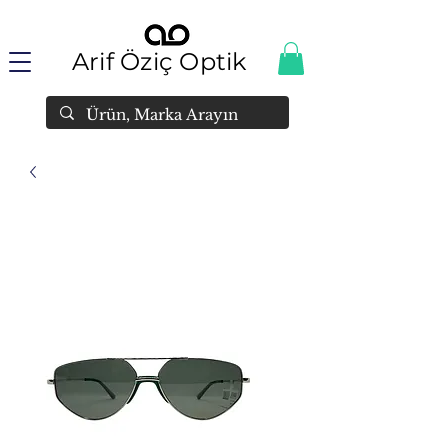
Arif Öziç Optik