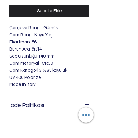
Sepete Ekle
Çerçeve Rengi : Gümüş
Cam Rengi :Koyu Yeşil
Ekartman :56
Burun Aralığı :14
Sap Uzunluğu 140 mm
Cam Metaryali: CR39
Cam Katagori 3 %85 koyuluk
UV 400 Polarize
Made in Italy
İade Politikası
Ürünlerimizi; satılabilir özelliği
bozulmadığı ve zarar görmediği
takdirde 6502 sayılı kanun hükümlerine