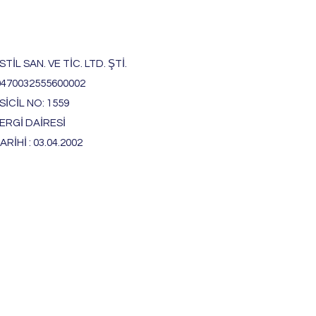
TİL SAN. VE TİC. LTD. ŞTİ.
0470032555600002
İCİL NO: 1559
ERGİ DAİRESİ
ARİHİ : 03.04.2002