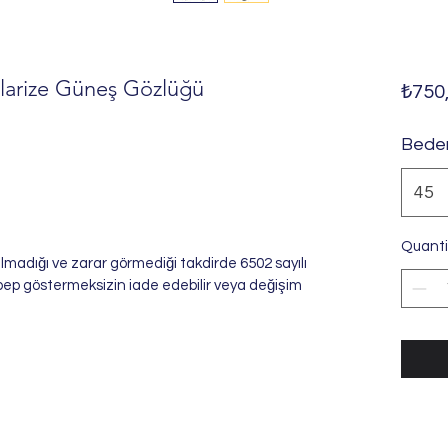
larize Güneş Gözlüğü
₺750
Bede
45
Quanti
ozulmadığı ve zarar görmediği takdirde 6502 sayılı
bep göstermeksizin iade edebilir veya değişim