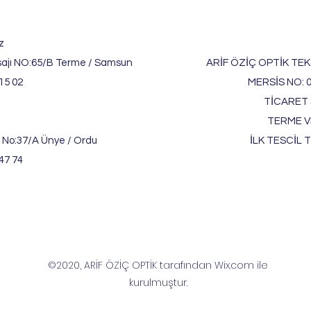
z
ajı NO:65/B Terme / Samsun
ARİF ÖZİÇ OPTİK TEKS
15 02
MERSİS NO: 
TİCARET S
TERME V
 No:37/A Ünye / Ordu
İLK TESCİL T
47 74
©2020, ARİF ÖZİÇ OPTİK tarafından Wix.com ile
kurulmuştur.