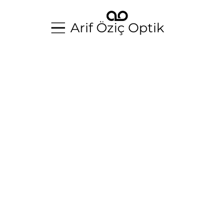
Arif Öziç Optik
Arif Öziç Optik