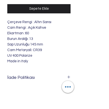
Sepete Ekle
Çerçeve Rengi : Altın Sarısı
Cam Rengi : Açık Kahve
Ekartman :60
Burun Aralığı :13
Sap Uzunluğu 145 mm
Cam Metaryali: CR39
UV 400 Polarize
Made in Italy
İade Politikası
Ürünlerimizi; satılabilir özelliği
bozulmadığı ve zarar görmediği
takdirde 6502 sayılı kanun hükümlerine
göre hiçbir sebep göstermeksizin iade
Merkez