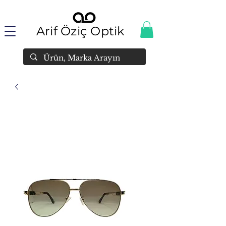
Arif Öziç Optik